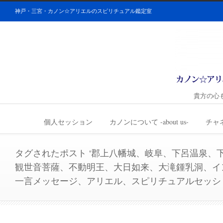
神戸・三宮・カノン☆アリエルのスピリチュアル鑑定室
貴方の心
個人セッション
カノンについて -about us-
チャ
タグされたポスト ‘郡上八幡城、岐阜、下呂温泉、
観世音菩薩、不動明王、大日如来、大滝鍾乳洞、イ
一言メッセージ、アリエル、スピリチュアルセッシ