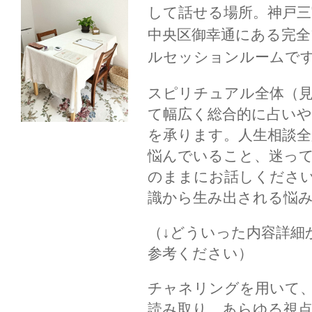
して話せる場所。
神戸三
中央区御幸通にある完
ルセッションルームで
スピリチュアル全体（
て幅広く総合的に占い
を承ります。人生相談
悩んでいること、迷っ
のままにお話しくださ
識から生み出される悩
（↓どういった内容詳細
参考ください）
チャネリングを用いて
読み取り、あらゆる視