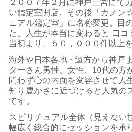
２００７年２月に神戸三宮にて
い鑑定室開店。その後「カノン
ュアル鑑定室」に名称変更。目
た、人生が本当に変わると 口コ
当初より、５０，０００件以上
海外や日本各地・遠方から神戸
ターさん男性、女性、10代の方
問わず心の内面を変容させて人
知り豊かさに近づけると人気の
です。
スピリチュアル全体（見えない
幅広く総合的にセッションを承