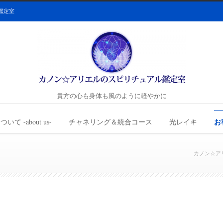
鑑定室
貴方の心も身体も風のように軽やかに
お
て -about us-
チャネリング＆統合コース
光レイキ
カノン☆ア