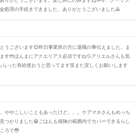
琲ありがとうございます。楽しみにのみますね☕今、クーリン
金処理の手続きできました。ありがとうございました🙇
とうございます😊昨日事業所の方に退職の事伝えました。ま
ます🤲ほんまにアクエリアス必須ですね💦アリエルさんも気
もらった有給使おうと思ってます笑また宜しくお願いします
て、ややこしいこともあったけど。。。ケアマネさんもめっち
見つかりました😁ごはんも保険の範囲内でカバーできるらし
ころで😳