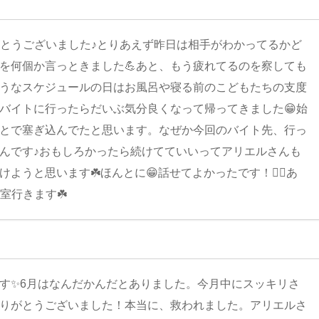
がとうございました♪とりあえず昨日は相手がわかってるかど
を何個か言っときました💪あと、もう疲れてるのを察しても
うなスケジュールの日はお風呂や寝る前のこどもたちの支度
バイトに行ったらだいぶ気分良くなって帰ってきました😁始
とで塞ぎ込んでたと思います。なぜか今回のバイト先、行っ
んです♪おもしろかったら続けてていいってアリエルさんも
うと思います☘️ほんとに😁話せてよかったです！🙋‍♀️あ
室行きます☘️
す✨6月はなんだかんだとありました。今月中にスッキリさ
りがとうございました！本当に、救われました。アリエルさ