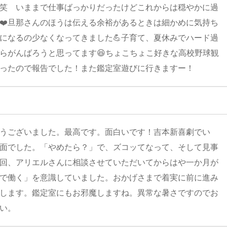
笑 いままで仕事ばっかりだったけどこれからは穏やかに過
❤️旦那さんのほうは伝える余裕があるときは細かめに気持ち
になるの少なくなってきました💪子育て、夏休みでハード過
らがんばろうと思ってます😆ちょこちょこ好きな高校野球観
かったので報告でした！また鑑定室遊びに行きますー！
うございました。最高です。面白いです！吉本新喜劇でい
面でした。「やめたら？」で、ズコッてなって、そして見事
回、アリエルさんに相談させていただいてからはや一か月が
で働く」を意識していました。おかげさまで着実に前に進み
します。鑑定室にもお邪魔しますね。異常な暑さですのでお
い。