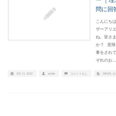
ー ｜
問に回
こんにち
ザーアリ
ね。皆さ
か？ 里
事をされ
ぞれのお
8月 11, 2022
arielle
コメントなし
NEWS
,
お