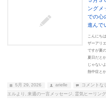
５月３
ングメ
での心
進んで
こんにち
ザーアリ
ですが夏
夏日だと
じゃない
熱中症と
5月 29, 2026
arielle
コメントな
エルより
,
来週の一言メッセージ
,
霊気ヒーリン