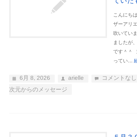
ていた
こんにち
ザーアリ
吹いてい
ましたが
です＾＾
ってい…
6月 8, 2026
arielle
コメントなし
次元からのメッセージ