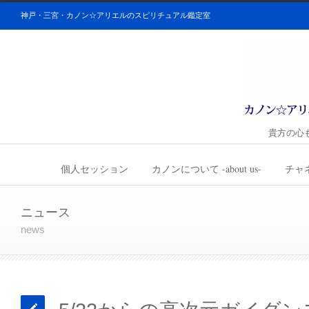
神戸・三宮・カノン☆アリエルのスピリチュアル鑑定室
貴方の心
個人セッション
カノンについて -about us-
チャ
ニュース
news