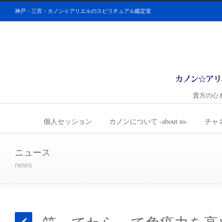
神戸・三宮・カノン☆アリエルのスピリチュアル鑑定室
貴方の心
個人セッション
カノンについて -about us-
チャ
ニュース
news