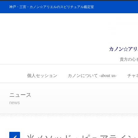
神戸・三宮・カノン☆アリエルのスピリチュアル鑑定室
貴方の心
個人セッション
カノンについて -about us-
チャ
ニュース
news