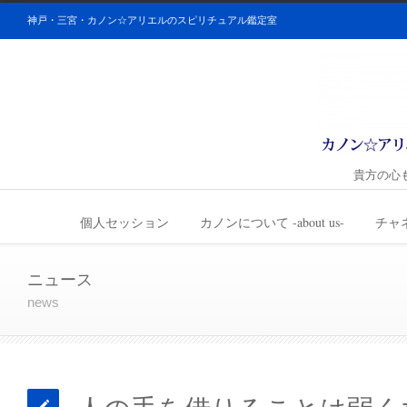
神戸・三宮・カノン☆アリエルのスピリチュアル鑑定室
貴方の心
個人セッション
カノンについて -about us-
チャ
ニュース
news