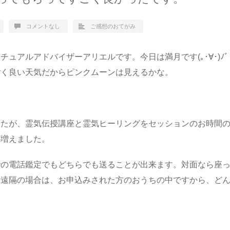
コメントなし
ご感想のおてがみ
ュアルアドバイザーアリエルです。今日は満月です(｡･∀･)ﾉﾞ
ごく良い天気だからピンクムーンは見えるかな。
したが、霊気伝授講座と霊気ヒーリングをセッションのお時間
が増えました。
での電話鑑定でもどちらでも送ることが出来ます。対面なら座
や遠隔の場合は、お申込みされた方のおうちの中ですから、ど