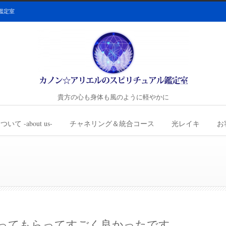
鑑定室
貴方の心も身体も風のように軽やかに
て -about us-
チャネリング＆統合コース
光レイキ
お
ってもらってすごく良かったです。