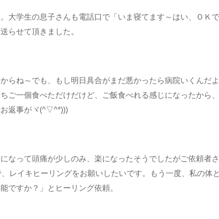
と。大学生の息子さんも電話口で「いま寝てます～はい、ＯＫ
ま送らせて頂きました。
るからね～でも、もし明日具合がまだ悪かったら病院いくんだ
いちご一個食べただけだけど、ご飯食べれる感じになったから
事がヾ(^▽^*)))
楽になって頭痛が少しのみ、楽になったそうでしたがご依頼者
で、レイキヒーリングをお願いしたいです。もう一度、私の体
可能ですか？」とヒーリング依頼。