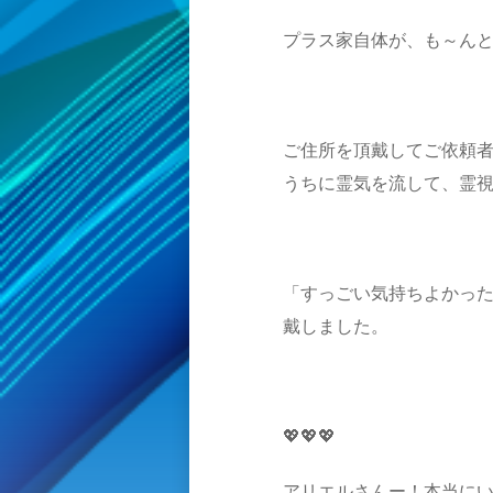
プラス家自体が、も～ん
ご住所を頂戴してご依頼
うちに霊気を流して、霊
「すっごい気持ちよかっ
戴しました。
💖💖💖
アリエルさんー！本当にい