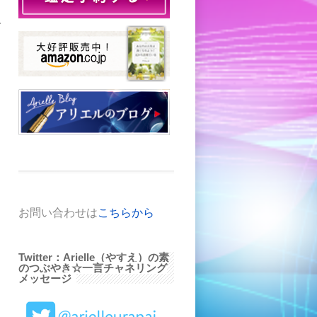
で
よ
、
お問い合わせは
こちらから
さ
と
Twitter：Arielle（やすえ）の素
のつぶやき☆一言チャネリング
メッセージ