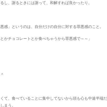
てるし、謝るときには謝って、和解すれば良かったり。
罪悪感」というのは、自分だけの自分に対する罪悪感のこと。
スとかチョコレートとか食べちゃうから罪悪感で～～」
＾＾
なくて、食べていることに集中してないから頭も心も中途半端
てしまう。