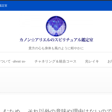
鑑定室
貴方の心も身体も風のように軽やかに
て -about us-
チャネリング＆統合コース
光レイキ
お
しむため。 それ以外の意味や理由はないの