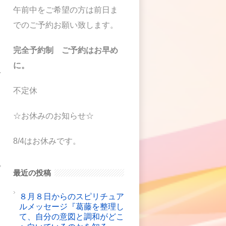
午前中をご希望の方は前日ま
でのご予約お願い致します。
完全予約制 ご予約はお早め
に。
で
て
不定休
ら
☆お休みのお知らせ☆
8/4はお休みです。
プ
最近の投稿
＾
８月８日からのスピリチュア
ルメッセージ『葛藤を整理し
て、自分の意図と調和がどこ