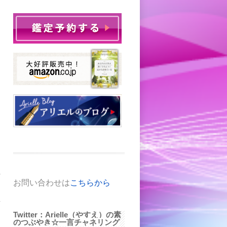
れ
お問い合わせは
こちらから
す
考
Twitter：Arielle（やすえ）の素
のつぶやき☆一言チャネリング