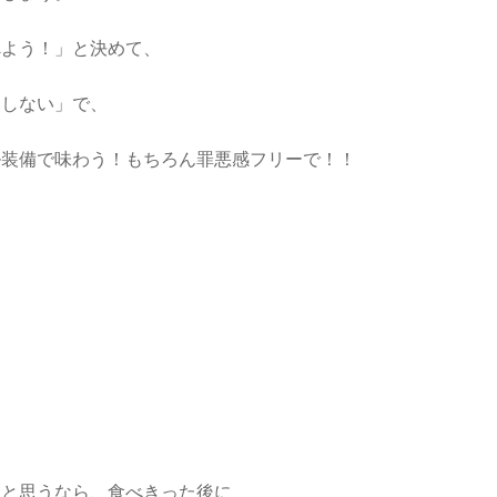
べよう！」と決めて、
をしない」で、
ル装備で味わう！もちろん罪悪感フリーで！！
。と思うなら、食べきった後に