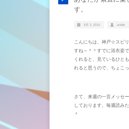
す。
8月 3, 2019
arielle
こんにちは、神戸☆スピ
すね～＾＾すでに浴衣姿
くれると、見ているひと
れると思うので、ちょこ
さて、来週の一言メッセ
しております。毎週読み
＾