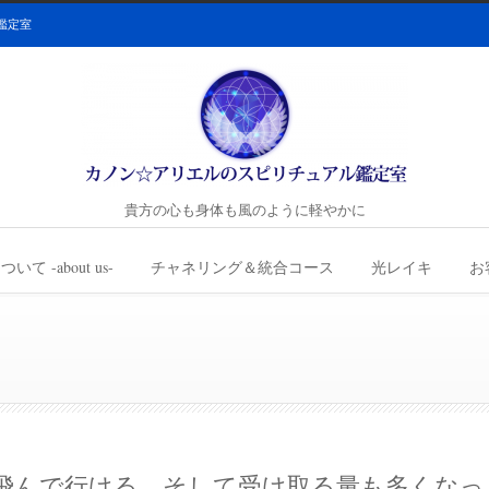
鑑定室
貴方の心も身体も風のように軽やかに
て -about us-
チャネリング＆統合コース
光レイキ
お
飛んで行ける。そして受け取る量も多くなっ