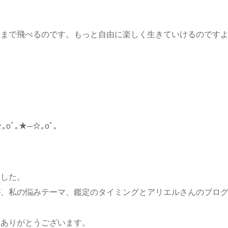
ろまで飛べるのです。もっと自由に楽しく生きていけるのです
｡oﾟ｡★─☆｡oﾟ｡
ました。
が、私の悩みテーマ、鑑定のタイミングとアリエルさんのブロ
…
、ありがとうございます。