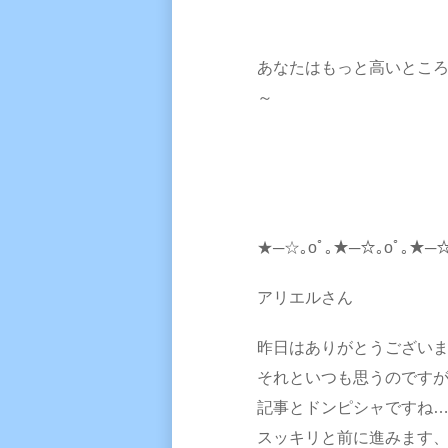
あなたはもっと高いとこ
～
★─☆｡oﾟ｡★─☆｡oﾟ｡★─☆
アリエルさん
昨日はありがとうござい
それといつも思うのです
記事とドンピシャですね
スッキリと前に進みます